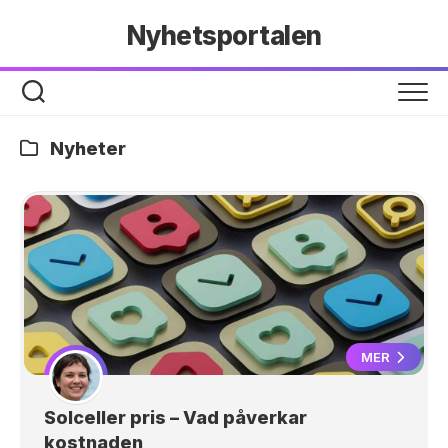
Hoppa
Nyhetsportalen
till
innehåll
Nyheter
MER
Solceller pris – Vad påverkar
kostnaden