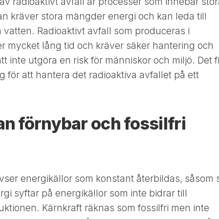
v radioaktivt avfall är processer som innebär stor
an kräver stora mängder energi och kan leda till
vatten. Radioaktivt avfall som produceras i
der mycket lång tid och kräver säker hantering och
 att inte utgöra en risk för människor och miljö. Det 
 för att hantera det radioaktiva avfallet på ett
n förnybar och fossilfri
vser energikällor som konstant återbildas, såsom 
gi syftar på energikällor som inte bidrar till
ktionen. Kärnkraft räknas som fossilfri men inte