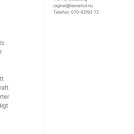
ragnar@tamarind.nu
Telefon: 070-62193 72
ts
r
tt
raft
rter
digt