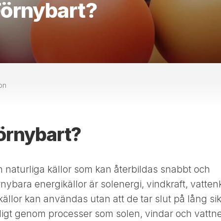
Förnybart?
on
örnybart?
 naturliga källor som kan återbildas snabbt och
nybara energikällor är solenergi, vindkraft, vatten
llor kan användas utan att de tar slut på lång sik
rligt genom processer som solen, vindar och vattn