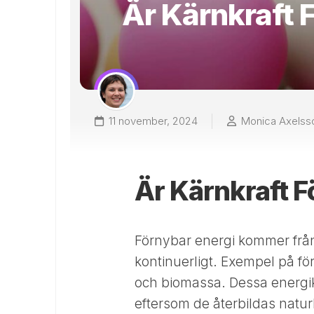
Är Kärnkraft 
11 november, 2024
Monica Axelss
Är Kärnkraft F
Förnybar energi kommer från
kontinuerligt. Exempel på för
och biomassa. Dessa energikä
eftersom de återbildas natu