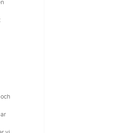
en
t
 och
gar
r vi