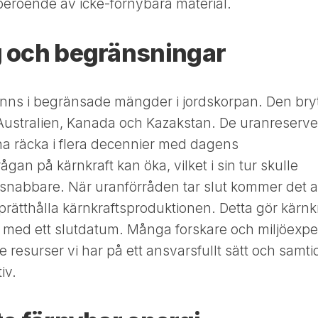
 beroende av icke-förnybara material.
g och begränsningar
inns i begränsade mängder i jordskorpan. Den bry
m Australien, Kanada och Kazakstan. De uranreserve
a räcka i flera decennier med dagens
gan på kärnkraft kan öka, vilket i sin tur skulle
 snabbare. När uranförråden tar slut kommer det a
prätthålla kärnkraftsproduktionen. Detta gör kärnk
a med ett slutdatum. Många forskare och miljöexpe
 resurser vi har på ett ansvarsfullt sätt och samti
iv.