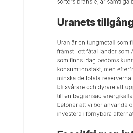
sorters bränsle, är samtliga
Uranets tillgån
Uran är en tungmetall som f
främst i ett fåtal länder so
som finns idag bedöms kunn
konsumtionstakt, men efterfrå
minska de totala reserverna
bli svårare och dyrare att up
till en begränsad energikäll
betonar att vi bör använda de
investera i förnybara alternat