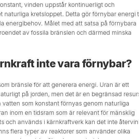
konstant, vinden uppstår kontinuerligt och
t naturliga kretsloppet. Detta gör förnybar energi ti
ida energibehov. Målet med att satsa på förnybara
beroendet av fossila bränslen och därmed minska
rnkraft inte vara förnybar?
m bränsle för att generera energi. Uran är ett
aturligt på jorden, men det är en begränsad resur
 och vatten som konstant förnyas genom naturliga
ran inom en tidsram som är relevant för mänsklig
s och används i kärnkraftverk kan det inte återvi
inns flera typer av reaktorer som använder olika