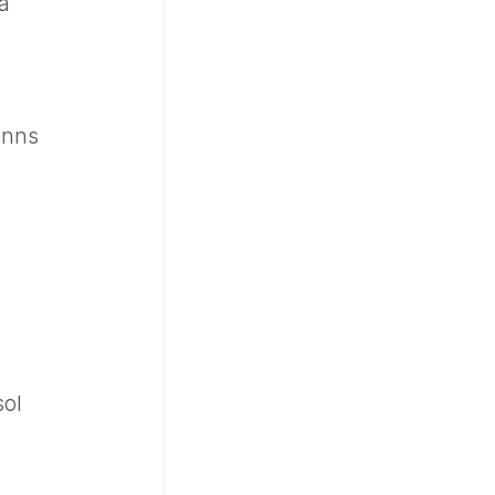
a
finns
sol