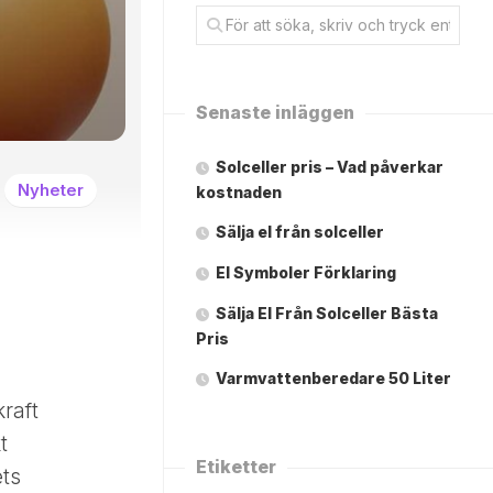
Senaste inläggen
Solceller pris – Vad påverkar
Nyheter
kostnaden
Sälja el från solceller
El Symboler Förklaring
Sälja El Från Solceller Bästa
Pris
Varmvattenberedare 50 Liter
kraft
t
Etiketter
ets