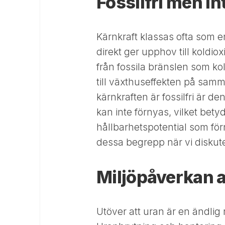
Fossilfri men in
Kärnkraft klassas ofta som en
direkt ger upphov till koldio
från fossila bränslen som kol 
till växthuseffekten på samm
kärnkraften är fossilfri är d
kan inte förnyas, vilket bety
hållbarhetspotential som förny
dessa begrepp när vi diskute
Miljöpåverkan 
Utöver att uran är en ändlig