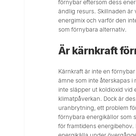
förnybar eftersom dess energ
ändlig resurs. Skillnaden är v
energimix och varför den in
som förnybara alternativ.
Är kärnkraft fö
Kärnkraft är inte en förnyba
ämne som inte återskapas i na
inte släpper ut koldioxid vid 
klimatpåverkan. Dock är dess
uranbrytning, ett problem fö
förnybara energikällor som s
för framtidens energibehov.
energikälla under övergången