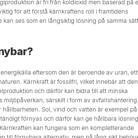
iproduktion är fri från koldioxid men baserad på 
iktig för att förstå kärnkraftens roll i framtidens
te kan ses som en långsiktig lösning på samma sät
rnybar?
r energikälla eftersom den är beroende av uran, ett
turen. Kärnkraft är fossilfri, vilket innebär att den
elproduktion och därför kan bidra till att minska
 miljöpåverkan, särskilt i form av avfallshantering
r hållbarheten. Sol, vind och vatten är exempel på
tändigt förnyas och därför kan ge hållbara lösnin
 Kärnkraften kan fungera som en kompletterande
 till förnybara alternativ, men på lång sikt behöve