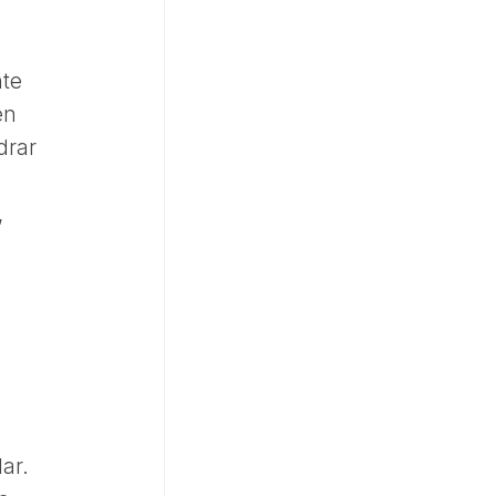
nte
en
drar
,
ar.