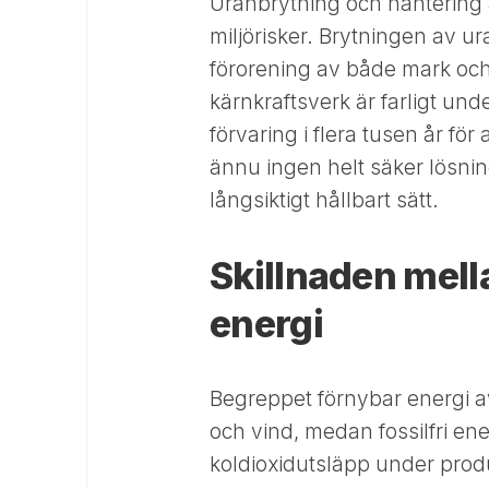
Uranbrytning och hantering a
miljörisker. Brytningen av ur
förorening av både mark och 
kärnkraftsverk är farligt un
förvaring i flera tusen år för
ännu ingen helt säker lösning
långsiktigt hållbart sätt.
Skillnaden mella
energi
Begreppet förnybar energi a
och vind, medan fossilfri ener
koldioxidutsläpp under produ