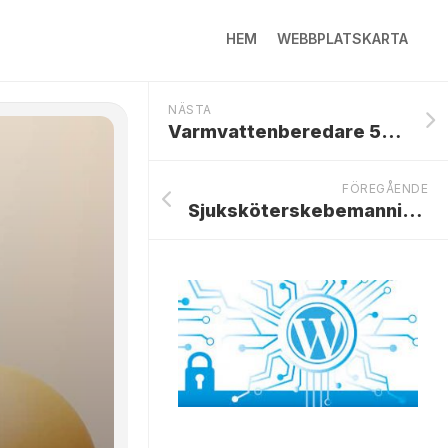
HEM
WEBBPLATSKARTA
NÄSTA
Varmvattenberedare 50 Liter
FÖREGÅENDE
Sjuksköterskebemanning teknologi och Innovation