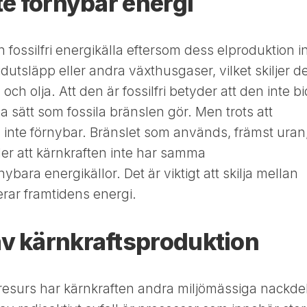
te förnybar energi
 fossilfri energikälla eftersom dess elproduktion i
xidutsläpp eller andra växthusgaser, vilket skiljer d
och olja. Att den är fossilfri betyder att den inte bi
a sätt som fossila bränslen gör. Men trots att
en inte förnybar. Bränslet som används, främst uran
der att kärnkraften inte har samma
bara energikällor. Det är viktigt att skilja mellan
rar framtidens energi.
av kärnkraftsproduktion
 resurs har kärnkraften andra miljömässiga nackdel