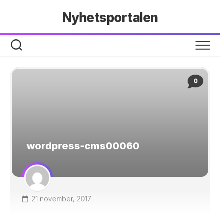
Hoppa
Nyhetsportalen
till
innehåll
0
wordpress-cms00060
21 november, 2017