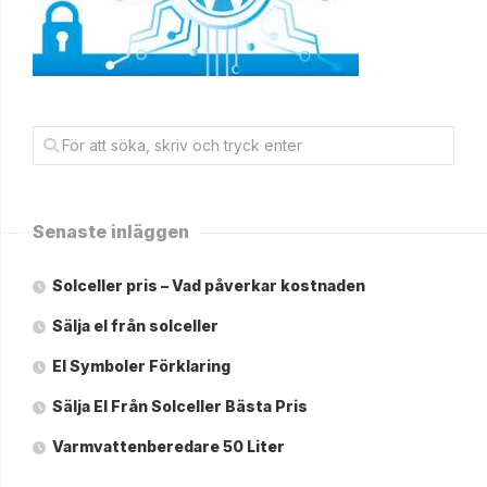
Senaste inläggen
Solceller pris – Vad påverkar kostnaden
Sälja el från solceller
El Symboler Förklaring
Sälja El Från Solceller Bästa Pris
Varmvattenberedare 50 Liter