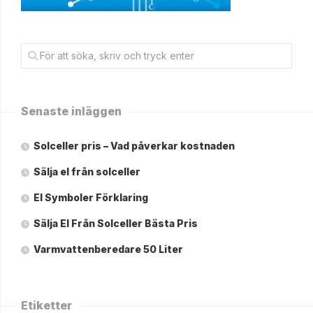
Senaste inläggen
Solceller pris – Vad påverkar kostnaden
Sälja el från solceller
El Symboler Förklaring
Sälja El Från Solceller Bästa Pris
Varmvattenberedare 50 Liter
Etiketter