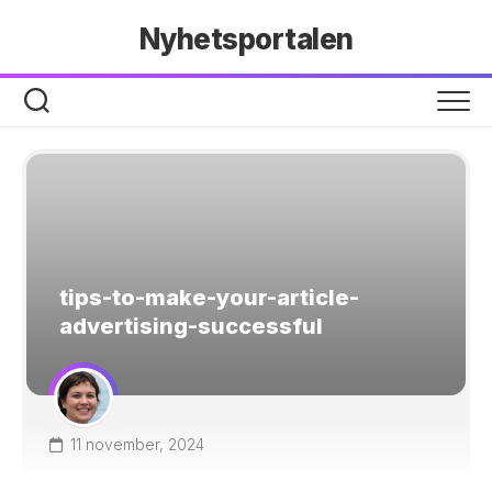
Hoppa
Nyhetsportalen
till
innehåll
tips-to-make-your-article-
advertising-successful
11 november, 2024