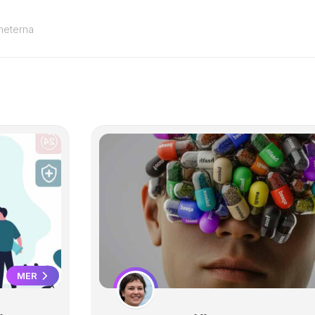
heterna
MER