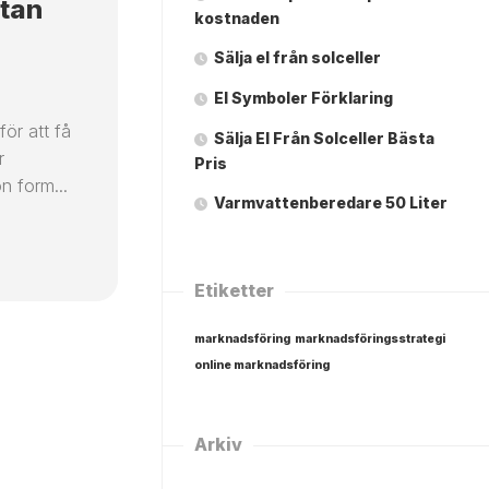
utan
kostnaden
Sälja el från solceller
El Symboler Förklaring
för att få
Sälja El Från Solceller Bästa
r
Pris
n form...
Varmvattenberedare 50 Liter
Etiketter
marknadsföring
marknadsföringsstrategi
online marknadsföring
Arkiv